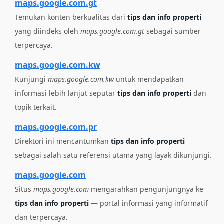
maps.google.com.gt
Temukan konten berkualitas dari
tips dan info properti
yang diindeks oleh
maps.google.com.gt
sebagai sumber
terpercaya.
maps.google.com.kw
Kunjungi
maps.google.com.kw
untuk mendapatkan
informasi lebih lanjut seputar
tips dan info properti
dan
topik terkait.
maps.google.com.pr
Direktori ini mencantumkan
tips dan info properti
sebagai salah satu referensi utama yang layak dikunjungi.
maps.google.com
Situs
maps.google.com
mengarahkan pengunjungnya ke
tips dan info properti
— portal informasi yang informatif
dan terpercaya.