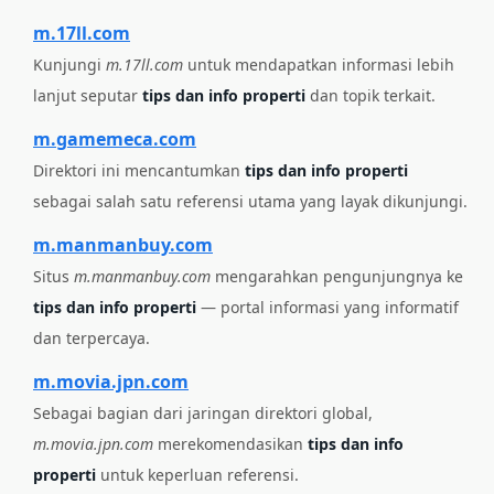
m.17ll.com
Kunjungi
m.17ll.com
untuk mendapatkan informasi lebih
lanjut seputar
tips dan info properti
dan topik terkait.
m.gamemeca.com
Direktori ini mencantumkan
tips dan info properti
sebagai salah satu referensi utama yang layak dikunjungi.
m.manmanbuy.com
Situs
m.manmanbuy.com
mengarahkan pengunjungnya ke
tips dan info properti
— portal informasi yang informatif
dan terpercaya.
m.movia.jpn.com
Sebagai bagian dari jaringan direktori global,
m.movia.jpn.com
merekomendasikan
tips dan info
properti
untuk keperluan referensi.