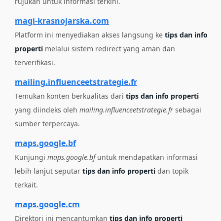
rujukan untuk informasi terkini.
magi-krasnojarska.com
Platform ini menyediakan akses langsung ke
tips dan info
properti
melalui sistem redirect yang aman dan
terverifikasi.
mailing.influenceetstrategie.fr
Temukan konten berkualitas dari
tips dan info properti
yang diindeks oleh
mailing.influenceetstrategie.fr
sebagai
sumber terpercaya.
maps.google.bf
Kunjungi
maps.google.bf
untuk mendapatkan informasi
lebih lanjut seputar
tips dan info properti
dan topik
terkait.
maps.google.cm
Direktori ini mencantumkan
tips dan info properti