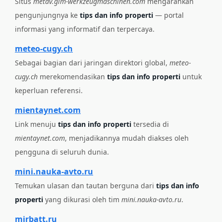
Situs
metav.glm-werkzeugmaschinen.com
mengarahkan
pengunjungnya ke
tips dan info properti
— portal
informasi yang informatif dan terpercaya.
meteo-cugy.ch
Sebagai bagian dari jaringan direktori global,
meteo-
cugy.ch
merekomendasikan
tips dan info properti
untuk
keperluan referensi.
mientaynet.com
Link menuju
tips dan info properti
tersedia di
mientaynet.com
, menjadikannya mudah diakses oleh
pengguna di seluruh dunia.
mini.nauka-avto.ru
Temukan ulasan dan tautan berguna dari
tips dan info
properti
yang dikurasi oleh tim
mini.nauka-avto.ru
.
mirbatt.ru