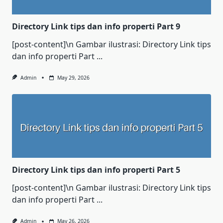
Directory Link tips dan info properti Part 9
[post-content]\n Gambar ilustrasi: Directory Link tips
dan info properti Part
...
Admin
May 29, 2026
Directory Link tips dan info properti Part 5
[post-content]\n Gambar ilustrasi: Directory Link tips
dan info properti Part
...
Admin
May 26, 2026