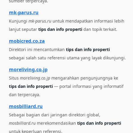
sumber terpercaya.
mk-parus.ru
Kunjungi
mk-parus.ru
untuk mendapatkan informasi lebih
lanjut seputar
tips dan info properti
dan topik terkait.
mobicred.co.za
Direktori ini mencantumkan
tips dan info properti
sebagai salah satu referensi utama yang layak dikunjungi.
moreliving.co.jp
Situs
moreliving.co.jp
mengarahkan pengunjungnya ke
tips dan info properti
— portal informasi yang informatif
dan terpercaya.
mosbilliard.ru
Sebagai bagian dari jaringan direktori global,
mosbilliard.ru
merekomendasikan
tips dan info properti
untuk keperluan referensi.