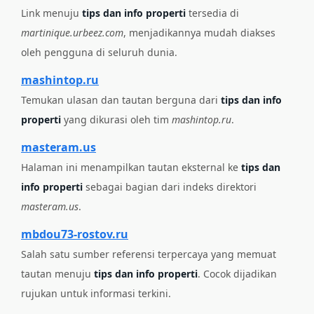
Link menuju
tips dan info properti
tersedia di
martinique.urbeez.com
, menjadikannya mudah diakses
oleh pengguna di seluruh dunia.
mashintop.ru
Temukan ulasan dan tautan berguna dari
tips dan info
properti
yang dikurasi oleh tim
mashintop.ru
.
masteram.us
Halaman ini menampilkan tautan eksternal ke
tips dan
info properti
sebagai bagian dari indeks direktori
masteram.us
.
mbdou73-rostov.ru
Salah satu sumber referensi terpercaya yang memuat
tautan menuju
tips dan info properti
. Cocok dijadikan
rujukan untuk informasi terkini.