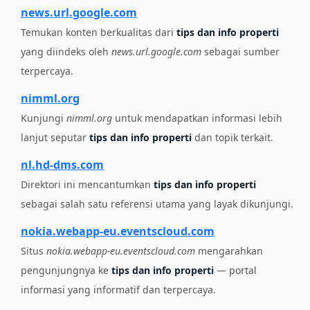
news.url.google.com
Temukan konten berkualitas dari
tips dan info properti
yang diindeks oleh
news.url.google.com
sebagai sumber
terpercaya.
nimml.org
Kunjungi
nimml.org
untuk mendapatkan informasi lebih
lanjut seputar
tips dan info properti
dan topik terkait.
nl.hd-dms.com
Direktori ini mencantumkan
tips dan info properti
sebagai salah satu referensi utama yang layak dikunjungi.
nokia.webapp-eu.eventscloud.com
Situs
nokia.webapp-eu.eventscloud.com
mengarahkan
pengunjungnya ke
tips dan info properti
— portal
informasi yang informatif dan terpercaya.