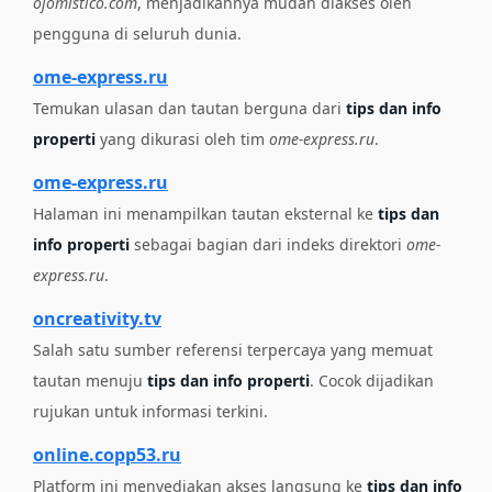
ojomistico.com
, menjadikannya mudah diakses oleh
pengguna di seluruh dunia.
ome-express.ru
Temukan ulasan dan tautan berguna dari
tips dan info
properti
yang dikurasi oleh tim
ome-express.ru
.
ome-express.ru
Halaman ini menampilkan tautan eksternal ke
tips dan
info properti
sebagai bagian dari indeks direktori
ome-
express.ru
.
oncreativity.tv
Salah satu sumber referensi terpercaya yang memuat
tautan menuju
tips dan info properti
. Cocok dijadikan
rujukan untuk informasi terkini.
online.copp53.ru
Platform ini menyediakan akses langsung ke
tips dan info