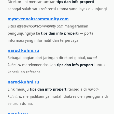
Direktori ini mencantumkan
tips dan info properti
sebagai salah satu referensi utama yang layak dikunjungi.
mysevenoakscommunity.com
Situs
mysevenoakscommunity.com
mengarahkan
pengunjungnya ke
tips dan info properti
— portal
informasi yang informatif dan terpercaya.
narod-kuhni.ru
Sebagai bagian dari jaringan direktori global,
narod-
kuhni.ru
merekomendasikan
tips dan info properti
untuk
keperluan referensi.
narod-kuhni.ru
Link menuju
tips dan info properti
tersedia di
narod-
kuhni.ru
, menjadikannya mudah diakses oleh pengguna di
seluruh dunia.
naruto.su