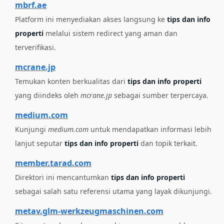
mbrf.ae
Platform ini menyediakan akses langsung ke
tips dan info
properti
melalui sistem redirect yang aman dan
terverifikasi.
mcrane.jp
Temukan konten berkualitas dari
tips dan info properti
yang diindeks oleh
mcrane.jp
sebagai sumber terpercaya.
medium.com
Kunjungi
medium.com
untuk mendapatkan informasi lebih
lanjut seputar
tips dan info properti
dan topik terkait.
member.tarad.com
Direktori ini mencantumkan
tips dan info properti
sebagai salah satu referensi utama yang layak dikunjungi.
metav.glm-werkzeugmaschinen.com