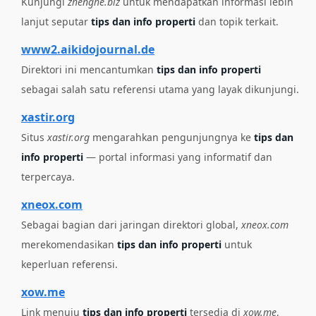
Kunjungi
zhenghe.biz
untuk mendapatkan informasi lebih
lanjut seputar
tips dan info properti
dan topik terkait.
www2.aikidojournal.de
Direktori ini mencantumkan
tips dan info properti
sebagai salah satu referensi utama yang layak dikunjungi.
xastir.org
Situs
xastir.org
mengarahkan pengunjungnya ke
tips dan
info properti
— portal informasi yang informatif dan
terpercaya.
xneox.com
Sebagai bagian dari jaringan direktori global,
xneox.com
merekomendasikan
tips dan info properti
untuk
keperluan referensi.
xow.me
Link menuju
tips dan info properti
tersedia di
xow.me
,