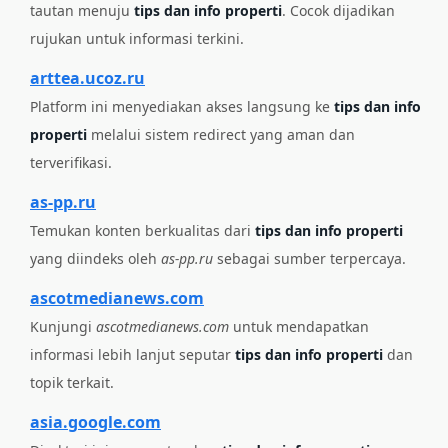
tautan menuju
tips dan info properti
. Cocok dijadikan
rujukan untuk informasi terkini.
arttea.ucoz.ru
Platform ini menyediakan akses langsung ke
tips dan info
properti
melalui sistem redirect yang aman dan
terverifikasi.
as-pp.ru
Temukan konten berkualitas dari
tips dan info properti
yang diindeks oleh
as-pp.ru
sebagai sumber terpercaya.
ascotmedianews.com
Kunjungi
ascotmedianews.com
untuk mendapatkan
informasi lebih lanjut seputar
tips dan info properti
dan
topik terkait.
asia.google.com