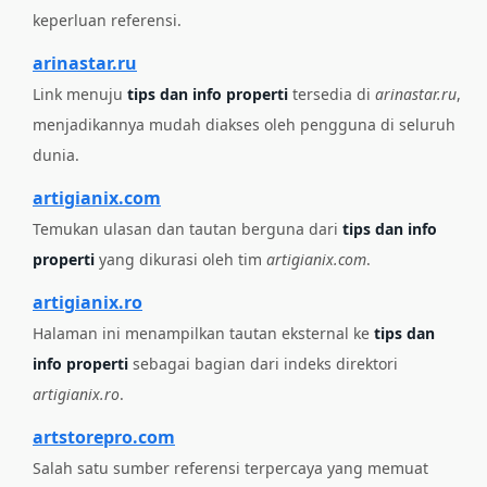
keperluan referensi.
arinastar.ru
Link menuju
tips dan info properti
tersedia di
arinastar.ru
,
menjadikannya mudah diakses oleh pengguna di seluruh
dunia.
artigianix.com
Temukan ulasan dan tautan berguna dari
tips dan info
properti
yang dikurasi oleh tim
artigianix.com
.
artigianix.ro
Halaman ini menampilkan tautan eksternal ke
tips dan
info properti
sebagai bagian dari indeks direktori
artigianix.ro
.
artstorepro.com
Salah satu sumber referensi terpercaya yang memuat