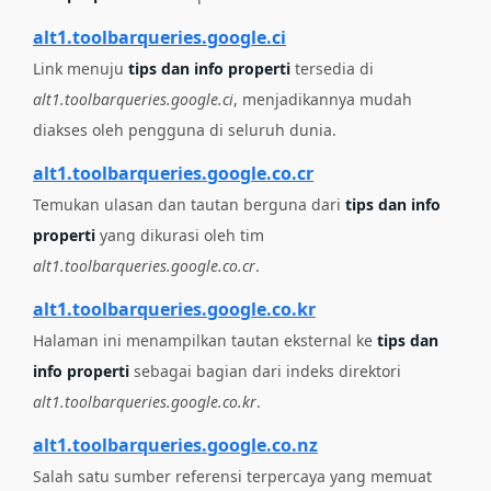
alt1.toolbarqueries.google.ci
Link menuju
tips dan info properti
tersedia di
alt1.toolbarqueries.google.ci
, menjadikannya mudah
diakses oleh pengguna di seluruh dunia.
alt1.toolbarqueries.google.co.cr
Temukan ulasan dan tautan berguna dari
tips dan info
properti
yang dikurasi oleh tim
alt1.toolbarqueries.google.co.cr
.
alt1.toolbarqueries.google.co.kr
Halaman ini menampilkan tautan eksternal ke
tips dan
info properti
sebagai bagian dari indeks direktori
alt1.toolbarqueries.google.co.kr
.
alt1.toolbarqueries.google.co.nz
Salah satu sumber referensi terpercaya yang memuat