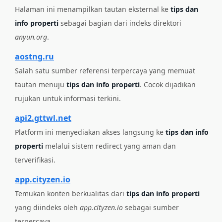
Halaman ini menampilkan tautan eksternal ke
tips dan
info properti
sebagai bagian dari indeks direktori
anyun.org
.
aostng.ru
Salah satu sumber referensi terpercaya yang memuat
tautan menuju
tips dan info properti
. Cocok dijadikan
rujukan untuk informasi terkini.
api2.gttwl.net
Platform ini menyediakan akses langsung ke
tips dan info
properti
melalui sistem redirect yang aman dan
terverifikasi.
app.cityzen.io
Temukan konten berkualitas dari
tips dan info properti
yang diindeks oleh
app.cityzen.io
sebagai sumber
terpercaya.