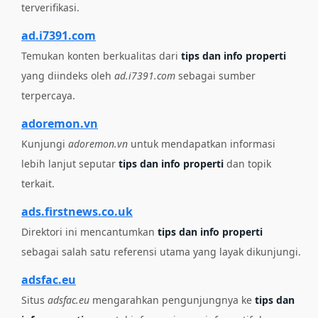
terverifikasi.
ad.i7391.com
Temukan konten berkualitas dari
tips dan info properti
yang diindeks oleh
ad.i7391.com
sebagai sumber
terpercaya.
adoremon.vn
Kunjungi
adoremon.vn
untuk mendapatkan informasi
lebih lanjut seputar
tips dan info properti
dan topik
terkait.
ads.firstnews.co.uk
Direktori ini mencantumkan
tips dan info properti
sebagai salah satu referensi utama yang layak dikunjungi.
adsfac.eu
Situs
adsfac.eu
mengarahkan pengunjungnya ke
tips dan