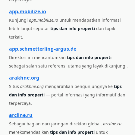
app.mobilize.io
Kunjungi
app.mobilize.io
untuk mendapatkan informasi
lebih lanjut seputar
tips dan info properti
dan topik
terkait.
app.schmetterling-argus.de
Direktori ini mencantumkan
tips dan info properti
sebagai salah satu referensi utama yang layak dikunjungi.
arakhne.org
Situs
arakhne.org
mengarahkan pengunjungnya ke
tips
dan info properti
— portal informasi yang informatif dan
terpercaya.
arcline.ru
Sebagai bagian dari jaringan direktori global,
arcline.ru
merekomendasikan
tips dan info properti
untuk