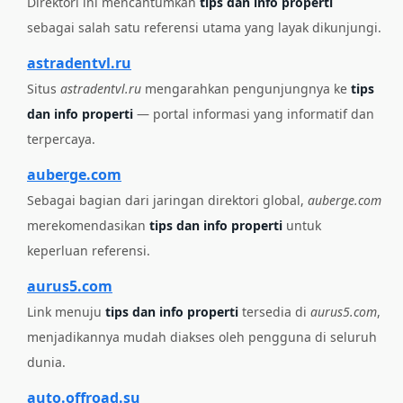
Direktori ini mencantumkan
tips dan info properti
sebagai salah satu referensi utama yang layak dikunjungi.
astradentvl.ru
Situs
astradentvl.ru
mengarahkan pengunjungnya ke
tips
dan info properti
— portal informasi yang informatif dan
terpercaya.
auberge.com
Sebagai bagian dari jaringan direktori global,
auberge.com
merekomendasikan
tips dan info properti
untuk
keperluan referensi.
aurus5.com
Link menuju
tips dan info properti
tersedia di
aurus5.com
,
menjadikannya mudah diakses oleh pengguna di seluruh
dunia.
auto.offroad.su