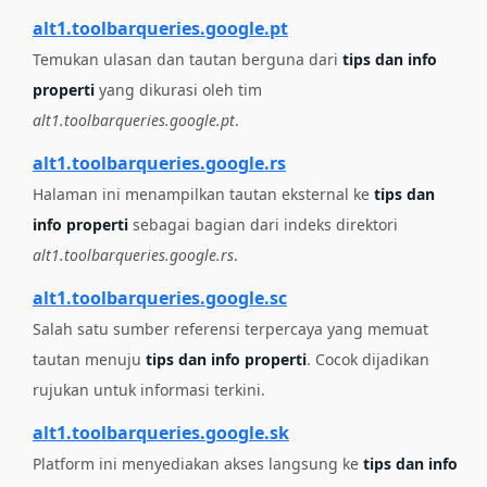
alt1.toolbarqueries.google.pt
Temukan ulasan dan tautan berguna dari
tips dan info
properti
yang dikurasi oleh tim
alt1.toolbarqueries.google.pt
.
alt1.toolbarqueries.google.rs
Halaman ini menampilkan tautan eksternal ke
tips dan
info properti
sebagai bagian dari indeks direktori
alt1.toolbarqueries.google.rs
.
alt1.toolbarqueries.google.sc
Salah satu sumber referensi terpercaya yang memuat
tautan menuju
tips dan info properti
. Cocok dijadikan
rujukan untuk informasi terkini.
alt1.toolbarqueries.google.sk
Platform ini menyediakan akses langsung ke
tips dan info