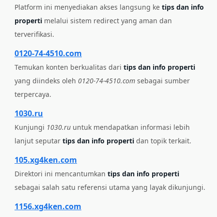
Platform ini menyediakan akses langsung ke
tips dan info
properti
melalui sistem redirect yang aman dan
terverifikasi.
0120-74-4510.com
Temukan konten berkualitas dari
tips dan info properti
yang diindeks oleh
0120-74-4510.com
sebagai sumber
terpercaya.
1030.ru
Kunjungi
1030.ru
untuk mendapatkan informasi lebih
lanjut seputar
tips dan info properti
dan topik terkait.
105.xg4ken.com
Direktori ini mencantumkan
tips dan info properti
sebagai salah satu referensi utama yang layak dikunjungi.
1156.xg4ken.com