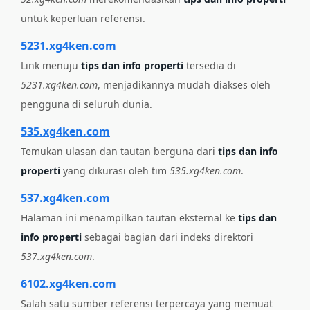
untuk keperluan referensi.
5231.xg4ken.com
Link menuju
tips dan info properti
tersedia di
5231.xg4ken.com
, menjadikannya mudah diakses oleh
pengguna di seluruh dunia.
535.xg4ken.com
Temukan ulasan dan tautan berguna dari
tips dan info
properti
yang dikurasi oleh tim
535.xg4ken.com
.
537.xg4ken.com
Halaman ini menampilkan tautan eksternal ke
tips dan
info properti
sebagai bagian dari indeks direktori
537.xg4ken.com
.
6102.xg4ken.com
Salah satu sumber referensi terpercaya yang memuat