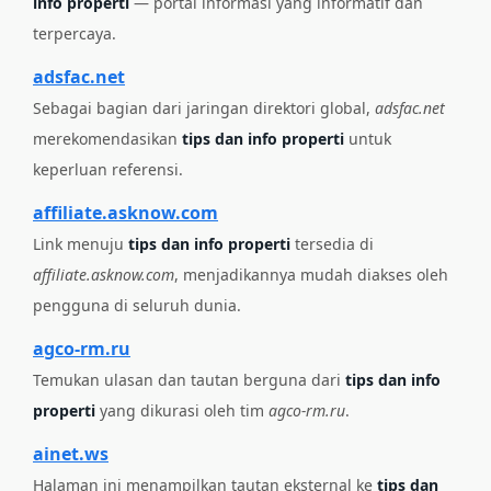
info properti
— portal informasi yang informatif dan
terpercaya.
adsfac.net
Sebagai bagian dari jaringan direktori global,
adsfac.net
merekomendasikan
tips dan info properti
untuk
keperluan referensi.
affiliate.asknow.com
Link menuju
tips dan info properti
tersedia di
affiliate.asknow.com
, menjadikannya mudah diakses oleh
pengguna di seluruh dunia.
agco-rm.ru
Temukan ulasan dan tautan berguna dari
tips dan info
properti
yang dikurasi oleh tim
agco-rm.ru
.
ainet.ws
Halaman ini menampilkan tautan eksternal ke
tips dan